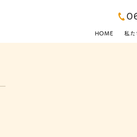
0
HOME
私た
報
経営理念
お知らせ
小島鍼灸整骨院
会社概要
ブログ
グロー
代表
輩の声
エントリー